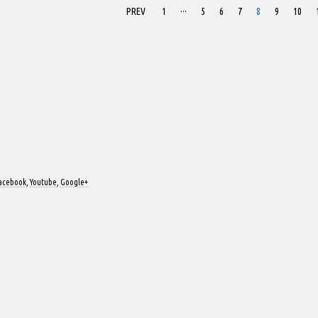
PREV
1
···
5
6
7
8
9
10
acebook
,
Youtube
,
Google+